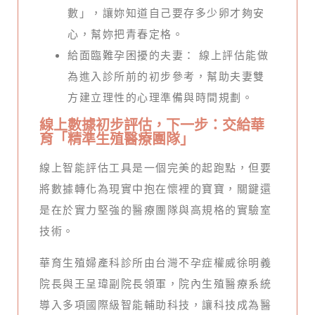
數」，讓妳知道自己要存多少卵才夠安
心，幫妳把青春定格。
給面臨難孕困擾的夫妻： 線上評估能做
為進入診所前的初步參考，幫助夫妻雙
方建立理性的心理準備與時間規劃。
線上數據初步評估，下一步：交給華
育「精準生殖醫療團隊」
線上智能評估工具是一個完美的起跑點，但要
將數據轉化為現實中抱在懷裡的寶寶，關鍵還
是在於實力堅強的醫療團隊與高規格的實驗室
技術。
華育生殖婦產科診所由台灣不孕症權威徐明義
院長與王呈瑋副院長領軍，院內生殖醫療系統
導入多項國際級智能輔助科技，讓科技成為醫