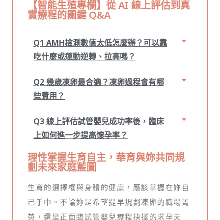
【智能生殖專欄】從 AI 線上評估到真
實療程的關鍵 Q&A
Q1 AMH檢測數值太低怎麼辦？可以靠
吃什麼或運動逆轉、拉高嗎？
Q2 幾歲凍卵最合適？凍卵過程會有哪
些費用？
Q3 線上評估試管嬰兒成功率後，臨床
上如何進一步提高懷孕率？
理性掌握生育自主，華育與妳共同規
劃未來家庭藍圖
生育的選擇權與身體的健康，應該掌握在妳自
己手中。不論妳是希望提早規劃凍卵的職場菁
英，還是正面臨試管嬰兒療程抉擇的求孕夫