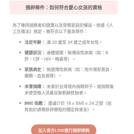
捐卵條件：如何符合愛心女孩的資格
為了確保捐贈者的健康以及受贈家庭的權益，依據《人
工生殖法》規定，需符合以下基本條件：
法定年齡：
滿 20 歲至 34 歲之成年女性。
健康狀況：
身體健康，無傳染性疾病（如：B
肝、C肝、HIV、梅毒等）。
家族病史：
無遺傳性疾病（如：地中海型貧血、
癲癇、血友病等）。
未曾捐贈：
未曾於台灣境內捐贈卵子，或捐贈後
未使受贈人活產且無剩餘胚胎者。
BMI 指數：
建議介於
18 ≤ BMI ≤ 24
之間（這
有助於誘導排卵療程的穩定與安全）。
加入官方LINE進行捐卵諮詢