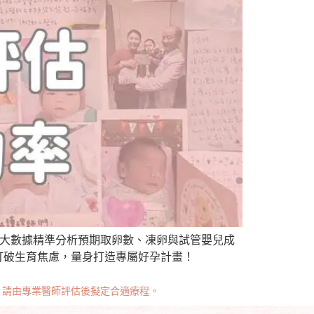
，3秒大數據精準分析預期取卵數、凍卵與試管嬰兒成
為妳打破生育焦慮，量身打造專屬好孕計畫！
，請由專業醫師評估後擬定合適療程。