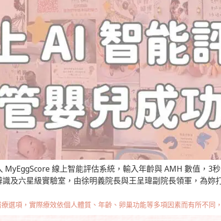
yEggScore 線上智能評估系統，輸入年齡與 AMH 數值
 胚胎晶片辨識及六星級實驗室，由徐明義院長與王呈瑋副院長領軍，
醫療選項，實際療效依個人體質、年齡、卵巢功能等多項因素而有所不同