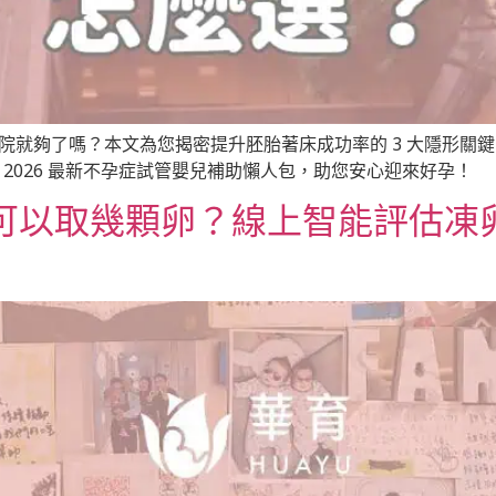
醫院就夠了嗎？本文為您揭密提升胚胎著床成功率的 3 大隱形關
並附上 2026 最新不孕症試管嬰兒補助懶人包，助您安心迎來好孕！
可以取幾顆卵？線上智能評估凍
！