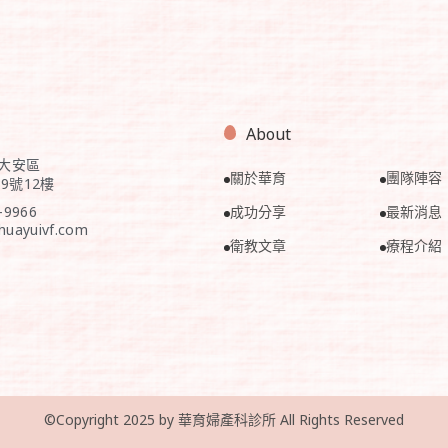
About
市大安區
關於華育
團隊陣容
9號12樓
成功分享
最新消息
-9966
huayuivf.com
衛教文章
療程介紹
©Copyright 2025 by 華育婦產科診所 All Rights Reserved