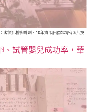
鍵：客製化排卵針劑、10年資深胚胎師精密切片技
卵、試管嬰兒成功率，華