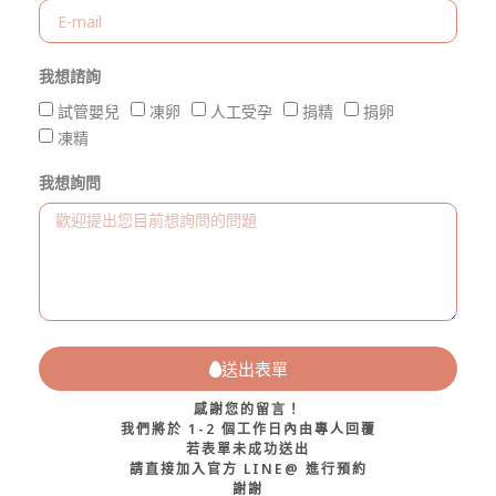
我想諮詢
試管嬰兒
凍卵
人工受孕
捐精
捐卵
凍精
我想詢問
送出表單
感謝您的留言！
我們將於 1-2 個工作日內由專人回覆
若表單未成功送出
請直接加入官方 LINE@ 進行預約
謝謝