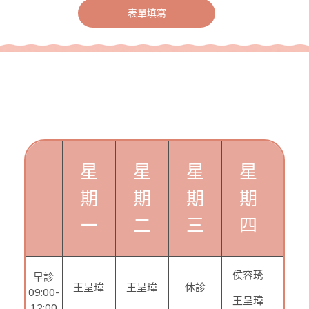
表單填寫
門診資訊
星
星
星
星
期
期
期
期
一
二
三
四
侯容琇
早診
王呈瑋
王呈瑋
休診
休
09:00-
王呈瑋
12:00