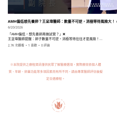
AMH偏低想先養卵？王呈瑋醫師：數量不可逆，消極等待風險大！ #sho
6/20/2026
「AMH偏低，想先養卵再做試管？」❌
王呈瑋醫師提醒：卵子數量不可逆，消極等待往往才是風險！
2.7K 次觀看
•
1 喜歡
•
0 評論
🎬 點開影片！聽王醫師破解常見備孕盲點
影片中分享的香港個案，在回診時卵子狀態維持得相當良好✨
而她做的事情其實非常樸實：
※本院提供之療程資訊僅供民眾了解醫療選項，實際療效依個人體
👉 每天爬樓梯 1 樓到 30 樓，一天兩次。
質、年齡、卵巢功能等多項因素而有所不同，請由專業醫師評估後擬
這不是偏方！而是透過規律運動促進骨盆腔血液循環，用科學的方式幫子
定合適療程。
💡 備孕這條路，時間是關鍵。
別再獨自看著數值焦慮，讓專業醫師陪你找到最適合現在的那一步！
#試管嬰兒 #AMH #華育婦產科 #下肢循環 #台北大安