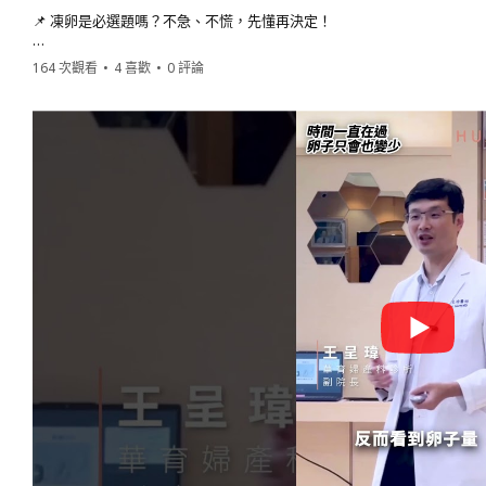
📌 凍卵是必選題嗎？不急、不慌，先懂再決定！
在社群上看到許多凍卵心得分享，妳是不是也曾閃過一個念頭：
164 次觀看
•
4 喜歡
•
0 評論
「凍卵年齡有極限嗎？我是不是也該幫未來的自己留個後路？」
面對網路上五花八門、甚至互相矛盾的凍卵流程與 AMH 值解讀，是不是
迷惘的妳，其實不孤單！這是一場不綁定絕對答案的凍卵講座，我們將用
思。
💡 【在這場直播中，妳將收穫】
🩺 聽懂身體的聲音： 深入淺出了解卵巢功能、卵子庫存量與凍卵黃金年
🔬 打破常見誤區： 用科學數據拆解凍卵副作用、成功率等常見疑問。
🗓️ 全方位專屬規劃： 不盲目跟風，依據個人生涯規劃找到最適合自己的
📅 【講座與直播資訊】
時間： 7/25 (六) 14:30 開始
地點： 華育生殖醫學婦產科診所（台北市大安區）
主講： 侯容琇 醫師