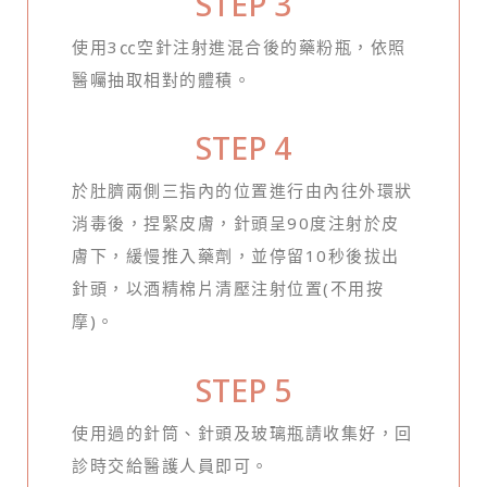
STEP 3
使用3㏄空針注射進混合後的藥粉瓶，依照
醫囑抽取相對的體積。
STEP 4
於肚臍兩側三指內的位置進行由內往外環狀
消毒後，捏緊皮膚，針頭呈90度注射於皮
膚下，緩慢推入藥劑，並停留10秒後拔出
針頭，以酒精棉片清壓注射位置(不用按
摩)。
STEP 5
使用過的針筒、針頭及玻璃瓶請收集好，回
診時交給醫護人員即可。