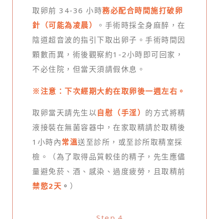
取卵前 34-36 小時
務必配合時間施打破卵
針（可能為凌晨）
。手術時採全身麻醉，在
陰道超音波的指引下取出卵子。手術時間因
顆數而異，術後觀察約1-2小時即可回家，
不必住院，但當天須請假休息。
※注意：下次經期大約在取卵後一週左右。
取卵當天請先生以
自慰（手淫）
的方式將精
液接裝在無菌容器中，在家取精請於取精後
1小時內
常溫
送至診所，或至診所取精室採
檢。（為了取得品質較佳的精子，先生應儘
量避免菸、酒、感染、過度疲勞，且取精前
禁慾2天
。
）
Step.4