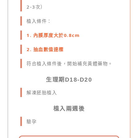
2-3次）
植入條件：
1. 內膜厚度大於0.8cm
2. 抽血數值達標
符合植入條件後，開始補充黃體藥物。
生理期D18-D20
解凍胚胎植入
植入兩週後
驗孕