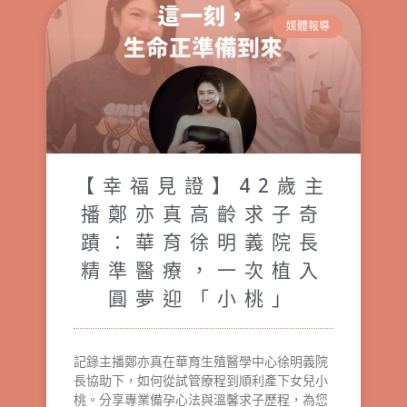
媒體報導
【幸福見證】42歲主
播鄭亦真高齡求子奇
蹟：華育徐明義院長
精準醫療，一次植入
圓夢迎「小桃」
記錄主播鄭亦真在華育生殖醫學中心徐明義院
長協助下，如何從試管療程到順利產下女兒小
桃。分享專業備孕心法與溫馨求子歷程，為您