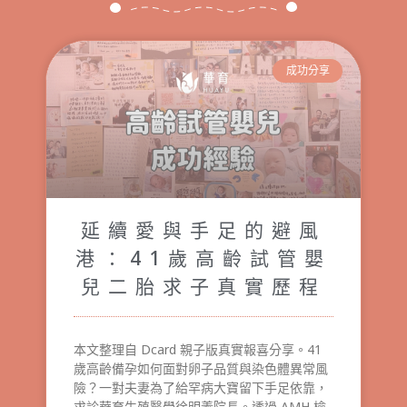
成功分享
延續愛與手足的避風
港：41歲高齡試管嬰
兒二胎求子真實歷程
本文整理自 Dcard 親子版真實報喜分享。41
歲高齡備孕如何面對卵子品質與染色體異常風
險？一對夫妻為了給罕病大寶留下手足依靠，
求診華育生殖醫學徐明義院長。透過 AMH 檢