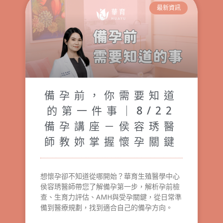
最新資訊
備孕前，你需要知道
的第一件事｜8/22
備孕講座－侯容琇醫
師教妳掌握懷孕關鍵
想懷孕卻不知道從哪開始？華育生殖醫學中心
侯容琇醫師帶您了解備孕第一步，解析孕前檢
查、生育力評估、AMH與受孕關鍵，從日常準
備到醫療規劃，找到適合自己的備孕方向。