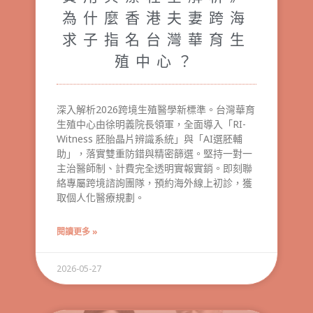
為什麼香港夫妻跨海
求子指名台灣華育生
殖中心？
深入解析2026跨境生殖醫學新標準。台灣華育
生殖中心由徐明義院長領軍，全面導入「RI-
Witness 胚胎晶片辨識系統」與「AI選胚輔
助」，落實雙重防錯與精密篩選。堅持一對一
主治醫師制、計費完全透明實報實銷。即刻聯
絡專屬跨境諮詢團隊，預約海外線上初診，獲
取個人化醫療規劃。
閱讀更多 »
2026-05-27