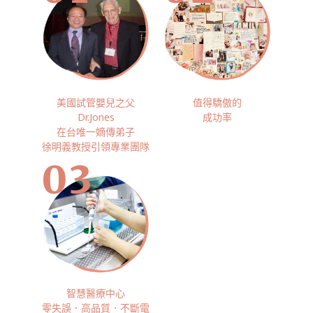
美國試管嬰兒之父
值得驕傲的
Dr.Jones
成功率
在台唯一嫡傳弟子
徐明義教授引領專業團隊
03
智慧醫療中心
零失誤．高品質．不斷電