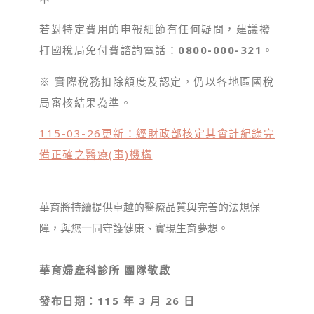
若對特定費用的申報細節有任何疑問，建議撥
打國稅局免付費諮詢電話：
0800-000-321
。
※ 實際稅務扣除額度及認定，仍以各地區國稅
局審核結果為準。
115-03-26更新：經財政部核定其會計紀錄完
備正確之醫療(事)機構
華育將持續提供卓越的醫療品質與完善的法規保
障，與您一同守護健康、實現生育夢想。
華育婦產科診所 團隊敬啟
發布日期：115 年 3 月 26 日