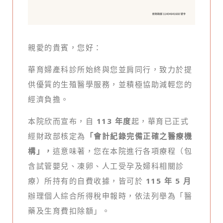
親愛的貴賓，您好：
華育婦產科診所始終與您並肩同行，致力於提
供優質的生殖醫學服務，並積極協助減輕您的
經濟負擔。
本院欣而宣布，自
113 年度
起，華育已正式
經財政部核定為
「會計紀錄完備正確之醫療機
構」，
這意味著，您在本院進行各項療程（包
含試管嬰兒、凍卵、人工受孕及婦科相關診
療）所持有的自費收據，皆可於
115 年 5 月
辦理個人綜合所得稅申報時，依法列舉為「醫
藥及生育費扣除額」。