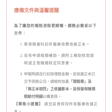
應備文件與溫馨提醒
為了讓您的報稅流程更順暢，請務必備妥以下
文件：
華育婦產科診所醫療收費收據正本。
若有申請相關補助，請附上補助核款證
明或主管機關核定同意書。
申報時請自行扣除理賠金額。若收據正本已
交予保險公司，請檢附加蓋
「理賠章」及
「與正本相符」
之收據影本，並保留
保險理
賠給付明細
以備查核。
【華育小提醒】
請您妥善保存所有醫療收據正
本。