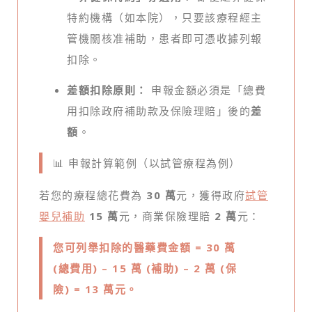
特約機構（如本院），只要該療程經主
管機關核准補助，患者即可憑收據列報
扣除。
差額扣除原則：
申報金額必須是「總費
用扣除政府補助款及保險理賠」後的
差
額
。
📊 申報計算範例（以試管療程為例）
若您的療程總花費為
30 萬
元，獲得政府
試管
嬰兒補助
15 萬
元，商業保險理賠
2 萬
元：
您可列舉扣除的醫藥費金額 = 30 萬
(總費用) – 15 萬 (補助) – 2 萬 (保
險) = 13 萬元。