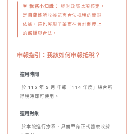
🌟 稅務小知識：
經財政部此項核定，
是
自費診所
收據能否合法抵稅的關鍵
依據，這也展現了華育在會計制度上
的
嚴謹
與合法。
申報指引：我該如何申報抵稅？
適用時間
於
115 年 5 月
申報「114 年度」綜合所
得稅時即可使用。
適用對象
於本院進行療程、具備華育正式醫療收據