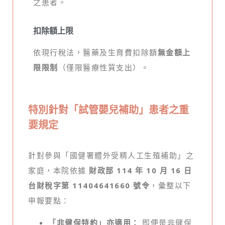
之患者。
扣除額上限
依現行稅法，醫藥及生育費扣除額
無金額上
限限制
（僅限醫療性質支出）。
特別針對「試管嬰兒補助」患者之重
要規定
針對參與「國健署體外受精人工生殖補助」之
家庭，本院依據
財政部 114 年 10 月 16 日
台財稅字第 11404641660 號令
，彙整以下
申報要點：
「非健保特約」亦適用：
即便是非健保