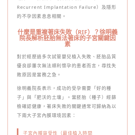
Recurrent Implantation Failure）及隱形
的不孕因素息息相關。
什麼是重複著床失敗（RIF）？徐明義
院長解析胚胎無法著床的子宮關鍵因
素
對於經歷過多次試管嬰兒植入失敗、胚胎品質
優良卻屢次無法順利懷孕的患者而言，尋找失
敗原因是當務之急。
徐明義院長表示，成功的受孕需要「好的種
子」與「肥沃的土壤」。當胚胎（種子）經篩
檢確認健康，著床失敗的關鍵通常可歸納為以
下兩大子宮內膜環境因素：
子宮內膜容受性（最佳植入時間