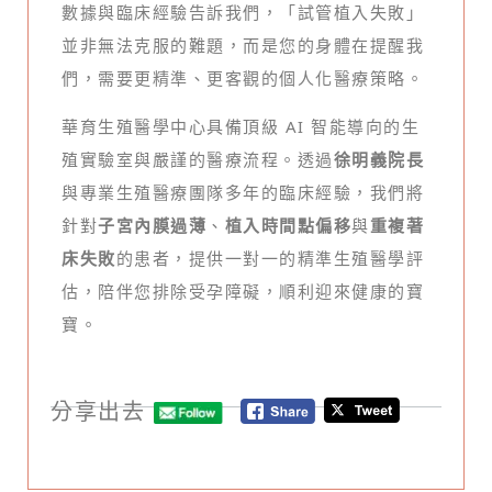
數據與臨床經驗告訴我們，「試管植入失敗」
並非無法克服的難題，而是您的身體在提醒我
們，需要更精準、更客觀的個人化醫療策略。
華育生殖醫學中心具備頂級 AI 智能導向的生
殖實驗室與嚴謹的醫療流程。透過
徐明義院長
與專業生殖醫療團隊多年的臨床經驗，我們將
針對
子宮內膜過薄
、
植入時間點偏移
與
重複著
床失敗
的患者，提供一對一的精準生殖醫學評
估，陪伴您排除受孕障礙，順利迎來健康的寶
寶。
分享出去