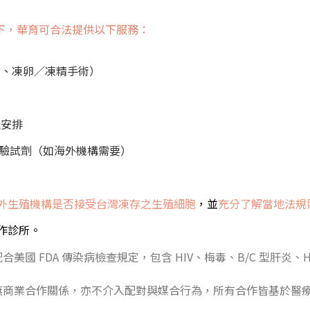
下，華育可合法提供以下服務：
、凍卵／凍精手術）
送安排
驗試劑（如海外機構需要）
外生殖機構是否接受台灣凍存之生殖細胞
，並
充分了解當地法規
診所。​
國 FDA 傳染病檢查規定，包含 HIV、梅毒、B/C 型肝炎、
無商業合作關係，亦不介入配對與媒合行為，所有合作皆基於醫