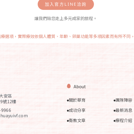
加入官方LINE洽詢
讓我們陪您走上多元成家的旅程。
醫療選項，實際療效依個人體質、年齡、卵巢功能等多項因素而有所不同
About
市大安區
關於華育
團隊陣容
9號12樓
-9966
成功分享
最新消息
huayuivf.com
衛教文章
療程介紹