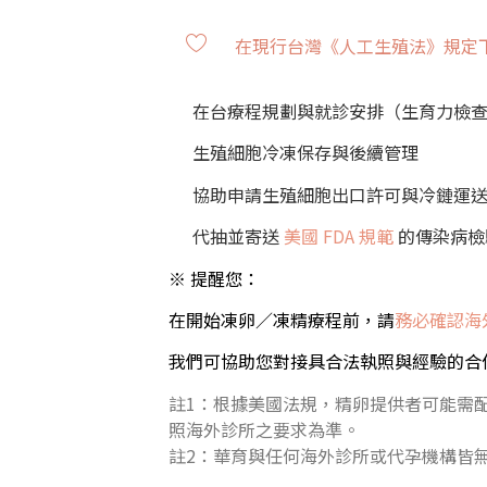
在現行台灣《人工生殖法》規定
在台療程規劃與就診安排（生育力檢查
生殖細胞冷凍保存與後續管理
協助申請生殖細胞出口許可與冷鏈運
代抽並寄送
美國 FDA 規範
的傳染病檢
※ 提醒您：
在開始凍卵／凍精療程前，請
務必確認海
我們可協助您對接具合法執照與經驗的合作
註1：根據美國法規，精卵提供者可能需配合美
照海外診所之要求為準。
註2：華育與任何海外診所或代孕機構皆