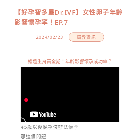
【好孕智多星Dr.IVF】女性卵子年齡
影響懷孕率！EP.7
2024/02/23
衛教資訊
錯過生育黃金期！年齡影響懷孕成功率？
45歲以後幾乎沒辦法懷孕
那這個問題