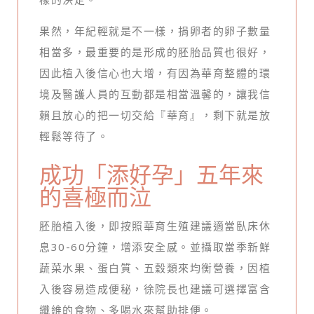
果然，年紀輕就是不一樣，捐卵者的卵子數量
相當多，最重要的是形成的胚胎品質也很好，
因此植入後信心也大增，有因為華育整體的環
境及醫護人員的互動都是相當溫馨的，讓我信
賴且放心的把一切交給『華育』，剩下就是放
輕鬆等待了。
成功「添好孕」五年來
的喜極而泣
胚胎植入後，即按照華育生殖建議適當臥床休
息30-60分鐘，增添安全感。並攝取當季新鮮
蔬菜水果、蛋白質、五穀類來均衡營養，因植
入後容易造成便秘，徐院長也建議可選擇富含
纖維的食物、多喝水來幫助排便。