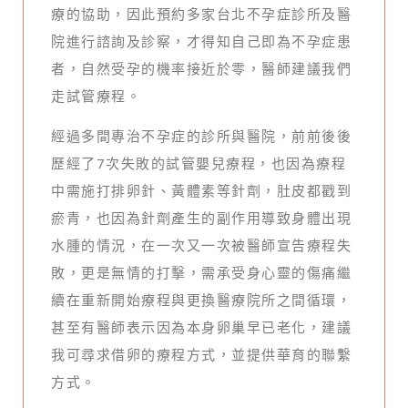
療的協助，因此預約多家台北不孕症診所及醫
院進行諮詢及診察，才得知自己即為不孕症患
者，自然受孕的機率接近於零，醫師建議我們
走試管療程。
經過多間專治不孕症的診所與醫院，前前後後
歷經了7次失敗的試管嬰兒療程，也因為療程
中需施打排卵針、黃體素等針劑，肚皮都戳到
瘀青，也因為針劑產生的副作用導致身體出現
水腫的情況，在一次又一次被醫師宣告療程失
敗，更是無情的打擊，需承受身心靈的傷痛繼
續在重新開始療程與更換醫療院所之間循環，
甚至有醫師表示因為本身卵巢早已老化，建議
我可尋求借卵的療程方式，並提供華育的聯繫
方式。