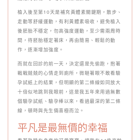
植入後至第10天是補充黃體素關鍵期，散步、
走動等舒緩運動，有利黃體素吸收，避免植入
後胚胎不穩定，勿高強度運動，至少需兩周時
間，待胚胎穩定著床，再由簡易、輕鬆的動
作，逐漸增加強度。
而就在回診的前一天，決定還是先偷跑，抱著
戰戰兢兢的心情走到廁所，微瞇著眼不敢看驗
孕試紙上的結果，但明顯的第二條線如同放大
十倍似地跳到我眼前，這是我五年來用過無數
個驗孕試紙、驗孕棒以來，看過最深的第二條
線，頓時與先生倆喜極而泣。
平凡是最無價的幸福