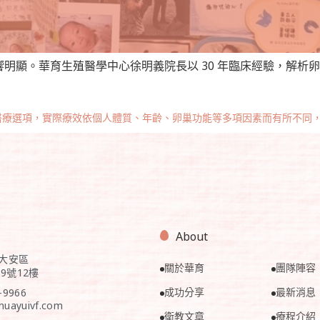
明顯。華育生殖醫學中心徐明義院長以 30 年臨床經驗，解析卵
醫療選項，實際療效依個人體質、年齡、卵巢功能等多項因素而有所不同
About
市大安區
關於華育
團隊陣容
9號12樓
成功分享
最新消息
-9966
huayuivf.com
衛教文章
療程介紹