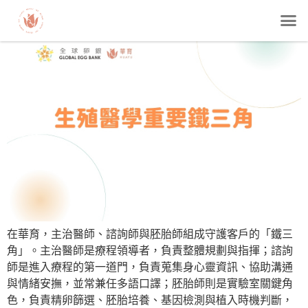
在華育，主治醫師、諮詢師與胚胎師組成守護客戶的「鐵三
角」。主治醫師是療程領導者，負責整體規劃與指揮；諮詢
師是進入療程的第一道門，負責蒐集身心靈資訊、協助溝通
與情緒安撫，並常兼任多語口譯；胚胎師則是實驗室關鍵角
色，負責精卵篩選、胚胎培養、基因檢測與植入時機判斷，