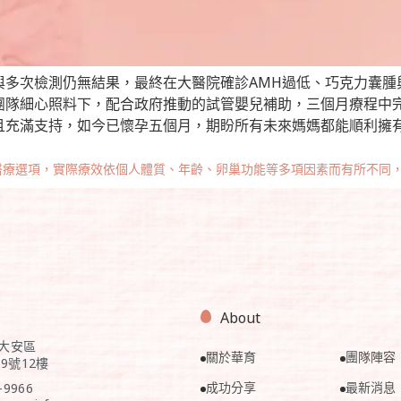
與多次檢測仍無結果，最終在大醫院確診AMH過低、巧克力囊腫
團隊細心照料下，配合政府推動的試管嬰兒補助，三個月療程中
且充滿支持，如今已懷孕五個月，期盼所有未來媽媽都能順利擁
醫療選項，實際療效依個人體質、年齡、卵巢功能等多項因素而有所不同
About
市大安區
關於華育
團隊陣容
9號12樓
成功分享
最新消息
-9966