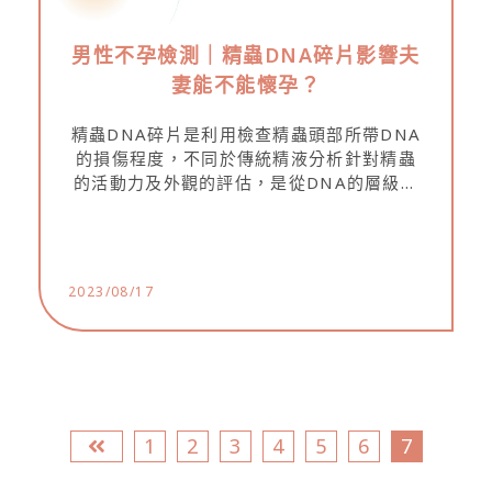
男性不孕檢測｜精蟲DNA碎片影響夫
妻能不能懷孕？
精蟲DNA碎片是利用檢查精蟲頭部所帶DNA
的損傷程度，不同於傳統精液分析針對精蟲
的活動力及外觀的評估，是從DNA的層級去
進行檢測。 若精蟲DNA碎片比例偏高，已被
證實可能影響胚胎的發育及後續的懷孕率。...
2023/08/17
1
2
3
4
5
6
7