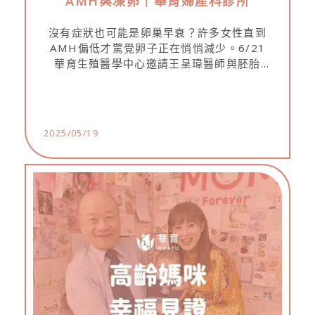
AMH與凍卵｜華育婦產科診所
沒有症狀也可能是卵巢早衰？許多女性直到
AMH偏低才驚覺卵子正在悄悄減少。6/21
華育生殖醫學中心邀請王呈瑋醫師與胚胎
師，帶您深入了解AMH指數、凍卵與試管嬰
兒療程的差異與時機點。免費講座、限額報
名，立即掌握妳的生育選擇權！
2025/05/19