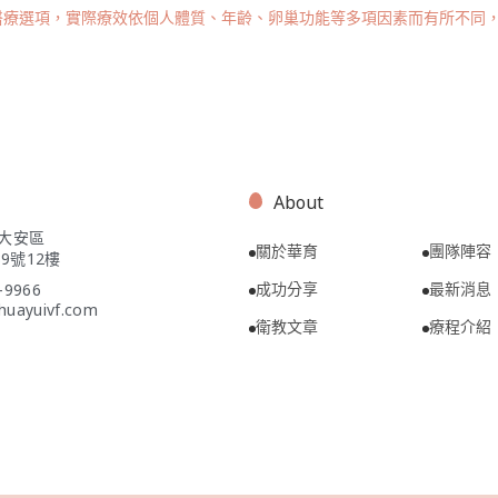
醫療選項，實際療效依個人體質、年齡、卵巢功能等多項因素而有所不同
About
市大安區
關於華育
團隊陣容
9號12樓
成功分享
最新消息
-9966
huayuivf.com
衛教文章
療程介紹