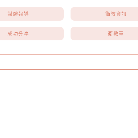
媒體報導
衛教資訊
成功分享
衛教單