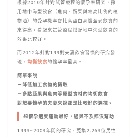
根據2010年針對試管療程的懷孕率研究，採
用地中海型飲食（魚肉、蔬菜與較高比例的植
物油）的受孕機率會比高蛋白高纖全麥飲食的
來得高，看起來試管療程搭配地中海型飲食的
效果比較好。
而2012年針對199對夫妻飲食習慣的研究發
現，
均衡飲食
的懷孕率最高。
簡單來說
－降低加工食物的攝取
－多點蔬果與魚肉等原型食材的均衡飲食
對想要懷孕的夫妻來說都是比較好的選擇。
想懷孕適度運動最好，過與不及都沒幫助
1993~2003年間的研究，蒐集2,263位男性