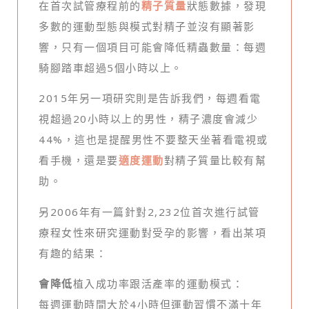
在首次試管療程前的
精子質量
狀態數據，發現
多數的運動型態與模式對精子並沒有顯著影
響，只有一個項目可能會降低精蟲數量：每週
騎腳踏車超過5個小時以上。
2015年另一項研究則是告訴我們，每週看電
視超過20小時以上的男性，精子濃度會減少
44%，這也是提醒男性不要整天坐著看電視或
看手機，還是要
適度運動
對精子質量比較有幫
助。
另2006年有一篇針對2,232位首次進行試管
療程女性來研究運動對受孕的影響，看出某項
有趣的結果：
會降低
植入成功率跟活產率的運動模式：
每週運動時間大於4小時但運動習慣不滿十年