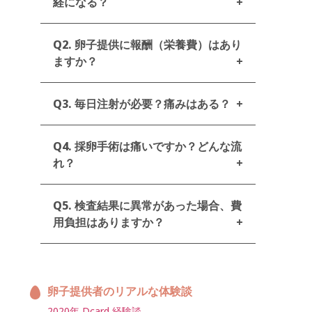
経になる？
基本的に体への負担はごくわずかで、更年
Q2. 卵子提供に報酬（栄養費）はあり
期が早まることはありません。
ただし、多嚢胞性卵巣症候群（PCOS）の
ますか？
方は薬に強く反応しやすいため、
OHSS（卵巣過剰刺激症候群）のリスクが
台湾の《人工生殖法》では精卵は無償提供
あります。医師が薬の量を調整し予防しま
Q3. 毎日注射が必要？痛みはある？
が原則ですが、提供中に必要な検査・治
す。
排卵誘発剤は本来自然に消失する卵子
療・交通費・時間的損失などを補う形で、
を成長させるだけなので、卵子のストック
最高 NT$99,000 の栄養費が提供者に支払
排卵誘発剤には長期型と短期型があり、医
には影響しません。
Q4. 採卵手術は痛いですか？どんな流
われます
師が個人に応じて処方します。
長期型：1
回の注射で7日間持続，短期型：毎日注射
れ？
（併用も可），注射はほとんどが皮下注射
で、痛みは最小限です。自宅で自己注射も
手術時間は午前8時～12時、
所要約20〜40
可能
、または看護師による院内注射
，（無
Q5. 検査結果に異常があった場合、費
分
（卵子数により異なる）
，
手術8時間前
料）も可能です。
から飲食禁止
用負担はありますか？
静脈麻酔＋経膣超音波ガイド下で実施
健康診断の結果により提供できなかった場
合は、費用は一切かかりません。
ただし、
傷口は針穴のみ、縫合不要
本人都合で治療途中にキャンセルした場合
卵子提供者のリアルな体験談
は、発生した費用・損失に対して責任が生
手術後は1時間休んで帰宅可、入院は不要
じます。
2020年 Dcard 経験談