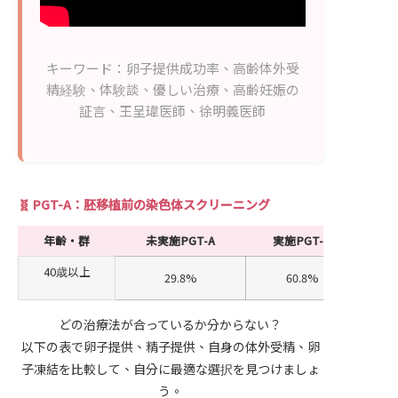
キーワード：卵子提供成功率、高齢体外受
精経験、体験談、優しい治療、高齢妊娠の
証言、王呈瑋医師、徐明義医師
🧬 PGT-A：胚移植前の染色体スクリーニング
年齢・群
未実施PGT-A
実施PGT-A
40歳以上
29.8%
60.8%
+
どの治療法が合っているか分からない？
以下の表で卵子提供、精子提供、自身の体外受精、卵
子凍結を比較して、自分に最適な選択を見つけましょ
う。