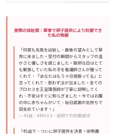
実際の体験談：華育で卵子提供により妊娠でき
た私の物語
「何度も失敗を経験し、最後の望みとして華
育に来ました。受付の瞬間からスタッフの温
かさと優しさを感じました。取卵当日はとて
も緊張していた私の手を看護師さんが握って
くれて、『あなたはもう十分頑張ってる』と
言ってくれて、思わず涙が出ました。全ての
プロセスを王呈瑋医師が丁寧に説明してく
れ、不安はすぐに和らぎました。今ではお腹
の中に赤ちゃんがいて、毎日感謝の気持ちで
目覚めています。」
— 43歳、AMH 0.3、自卵での妊娠成功
「45歳で、ついに卵子提供を決意。徐明義