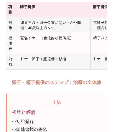
項
卵子提供
精子提供
目
対
卵巣早衰、卵子の質が悪い、AMH低
無精子症、精子の機能
象
値、40歳以上の女性
に適合していること）
提
匿名ドナー（合法的な提供元）
精子バンク（審査済み
供
元
流
ドナー卵子＋胚培養＋移植
ドナー精子＋受精＋移
れ
卵子・精子提供のステップ：治療の全体像
1 🩺
初診と評価
※初診登録
※関連書類の署名