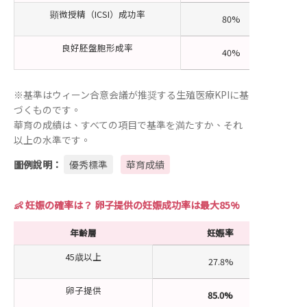
顕微授精（ICSI）成功率
80%
良好胚盤胞形成率
40%
※基準はウィーン合意会議が推奨する生殖医療KPIに基
づくものです。
華育の成績は、すべての項目で基準を満たすか、それ
以上の水準です。
圖例說明：
優秀標準
華育成績
👶 妊娠の確率は？ 卵子提供の妊娠成功率は最大85%
年齢層
妊娠率
45歳以上
27.8%
卵子提供
85.0%