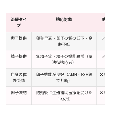
治療タイ
適応対象
他人の卵子／
プ
用
卵子提供
卵巣早衰、卵子の質の低下、高
✅ はい（卵子
齢不妊
精子提供
無精子症、精子の機能異常（※
✅ はい（精子
法律適応者）
自身の体
卵子機能が良好（AMH、FSH等
❌ いいえ（自
外受精
で判断）
と精子）
卵子凍結
結婚後に生殖補助医療を受けた
❌ いいえ（自
い女性
を凍結）