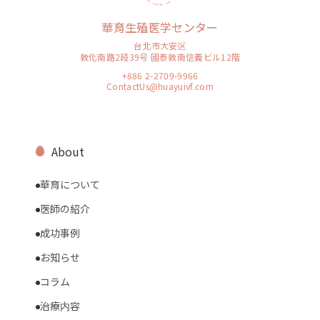
華育生殖医学センター
台北市大安区
敦化南路2段39号 國泰敦南信義ビル12階
+886 2-2709-9966
ContactUs@huayuivf.com
About
華育について
医師の紹介
成功事例
お知らせ
コラム
治療内容