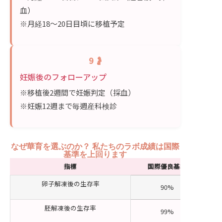
血）
※月経18〜20日目頃に移植予定
9 🤰
妊娠後のフォローアップ
※移植後2週間で妊娠判定（採血）
※妊娠12週まで毎週産科検診
なぜ華育を選ぶのか？ 私たちのラボ成績は国際
基準を上回ります
指標
国際優良基準
卵子解凍後の生存率
90%
胚解凍後の生存率
99%