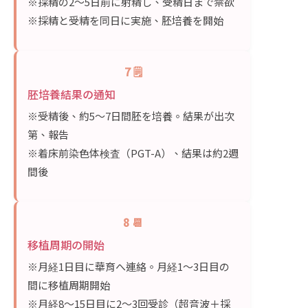
※採精の2〜5日前に射精し、受精日まで禁欲
※採精と受精を同日に実施、胚培養を開始
7 🗒️
胚培養結果の通知
※受精後、約5〜7日間胚を培養。結果が出次
第、報告
※着床前染色体検査（PGT-A）、結果は約2週
間後
8 📆
移植周期の開始
※月経1日目に華育へ連絡。月経1〜3日目の
間に移植周期開始
※月経8〜15日目に2〜3回受診（超音波＋採