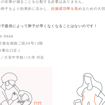
子の在庫が減ることを心配する必要はありません。
の卵子をより効果的に活かし、
妊娠成功率を高
めるための大
卵子提供によって卵子が早くなくなることはないのです！
9-9966
区敦化南路二段39号12階
 2番出口近く
口／大安中学校バス停 付近