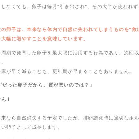
しなくても、卵子は毎月“引き出され”、その大半が使われ
の卵子は、本来なら体内で自然に失われてしまうものを“救
を大幅に増やすことを意味しています。
の周期で発育した卵子を最大限に活用する行為であり、次回
ん。
在庫が早く減ることも、更年期が早まることもありません。
ずだった卵子だから、質が悪いのでは？」
せん！
来なら自然消失する予定でしたが、排卵誘発時に適切なホルモ
良い卵子として成長します。