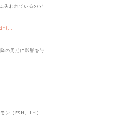
ずに失われているので
出”し、
以降の周期に影響を与
ン（FSH、LH）