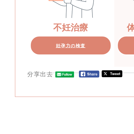
不妊治療
妊孕力の検査
分享出去