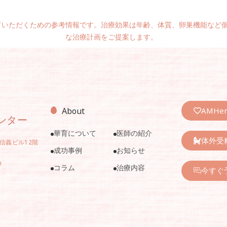
ていただくための参考情報です。治療効果は年齢、体質、卵巣機能など
な治療計画をご提案します。
AMHe
About
ンター
華育について
医師の紹介
体外受
南信義ビル12階
成功事例
お知らせ
m
コラム
治療内容
今すぐ