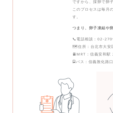
ですから、採卵で卵
このプロセスは毎月
す。
つまり、卵子凍結や
📞電話相談：02-270
🗺️住所：台北市大安
🚈MRT：信義安和駅
🚍バス：信義敦化路