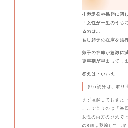
排卵誘発や採卵に関
「女性が一生のうち
るのは…
もし卵子の在庫を銀
卵子の在庫が急激に
更年期が早まってし
答えは：いいえ！
排卵誘発は、取り
まず理解しておきた
ここで言うのは「毎
女性の両方の卵巣では
の9個は萎縮してしま