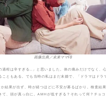
画像出典／未来ママFB
の過程は辛すぎる…」と思いました。体の痛みだけでなく、
ることもある。でも当時の私はまだ未婚で、「ドラマはドラ
なか結果が出ず、時が経つほどに不安が募るばかり。検査結
きて、頭が真っ白に。AMHが低すぎる？それって何？チョコ