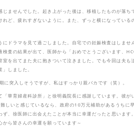
感じませんでした。起き上がった後は、移植したものが落ち
けれど、疲れすぎないように。また、ずっと横になっている
うにドラマを見て過ごしました。自宅での妊娠検査はしませ
検査の結果が出て、医師から「おめでとうございます、HCG
察室を出てまた夫に抱きついて泣きました。でも今回は夫も涙
業」しました。
ー期に突入しそうですが、私はすっかり親バカです（笑）。
て「華育婦産科診所」と徐明義院長に感謝しています。彼が
が難しいと感じているなら、政府の10万元補助があるうちに
わず、徐医師に出会えたことが本当に幸運だったと思います
心から皆さんの幸運を願っています～