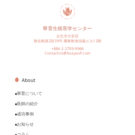
華育生殖医学センター
台北市大安区
敦化南路2段39号 國泰敦南信義ビル12階
+886 2-2709-9966
ContactUs@huayuivf.com
About
華育について
医師の紹介
成功事例
お知らせ
コラム