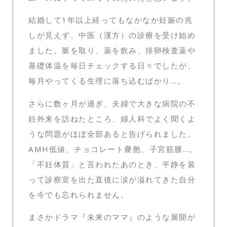
結婚して1年以上経ってもなかなか妊娠の兆
しが見えず、中医（漢方）の診療を受け始め
ました。脈を取り、薬を飲み、排卵検査薬や
基礎体温を毎日チェックする日々でしたが、
毎月やってくる生理に落ち込むばかり…。
さらに数ヶ月が過ぎ、夫婦で大きな病院の不
妊外来を訪ねたところ、婦人科でよく聞くよ
うな問題がほぼ全部あると告げられました。
AMH低値、チョコレート嚢胞、子宮筋腫…。
「不妊体質」と言われたあのとき、平静を装
って診察室を出た直後に涙が溢れてきた自分
を今でも忘れられません。
まさかドラマ『未来のママ』のような展開が