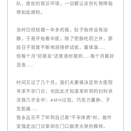
队、放松的就诊环境，一切都让这份礼物降临
得如此顺利。
当时已经结婚一年多的我，肚子始终没有动
静，于是开始看中医，除了把脉吃药之外，那
段日子就是不断地测排卵试纸、量体温……
但每个月“好朋友”还是准时报到……每个月都好
沮丧……
时间又过了几个月，我们夫妻俩决定到大医院
寻求不孕门诊，也因此才知道常听到的妇科状
况我几乎全中：AMH过低、巧克力囊肿、子
宫肌瘤……
我永远忘不了听到自己是“不孕体质”时，故作
坚强走出门诊室却在门口崩溃大哭的模样。