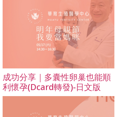
成功分享｜多囊性卵巢也能順
利懷孕(Dcard轉發)-日文版