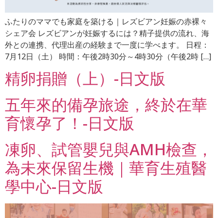
ふたりのママでも家庭を築ける｜レズビアン妊娠の赤裸々
シェア会 レズビアンが妊娠するには？精子提供の流れ、海
外との連携、代理出産の経験まで一度に学べます。 日程：
7月12日（土） 時間：午後2時30分～4時30分（午後2時 […]
精卵捐贈（上）-日文版
五年來的備孕旅途，終於在華
育懷孕了！-日文版
凍卵、試管嬰兒與AMH檢查，
為未來保留生機｜華育生殖醫
學中心-日文版