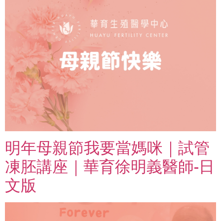
明年母親節我要當媽咪｜試管
凍胚講座｜華育徐明義醫師-日
文版