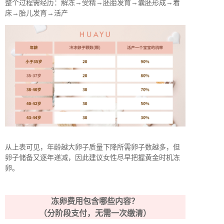
整个过程需经历：解冻→受精→胚胎发育→囊胚形成→着
床→胎儿发育→活产
从上表可见，年龄越大卵子质量下降所需卵子数越多，但
卵子储备又逐年递减，因此建议女性尽早把握黄金时机冻
卵。
冻卵费用包含哪些内容？
（分阶段支付，无需一次缴清）