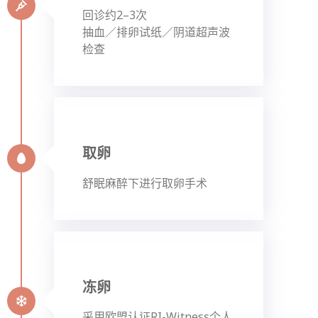
回诊约2–3次
抽血／排卵试纸／阴道超声波
检查
取卵
舒眠麻醉下进行取卵手术
冻卵
采用欧盟认证RI-Witness个人