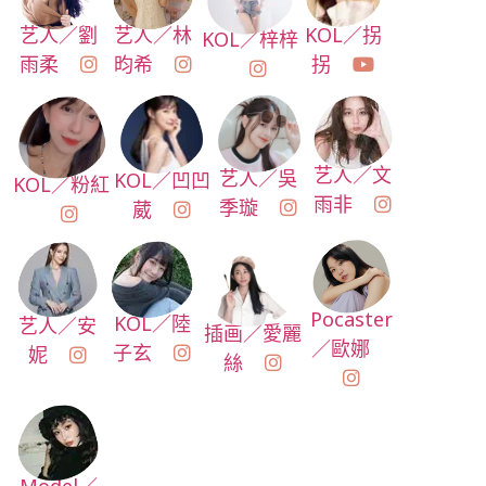
艺人／林
KOL／拐
艺人／劉
KOL／梓梓
昀希
拐
雨柔
艺人／文
艺人／吳
KOL／凹凹
KOL／粉紅
雨非
季璇
葳
Pocaster
KOL／陸
艺人／安
插画／愛麗
／歐娜
子玄
妮
絲