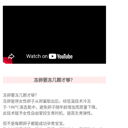
冻卵要冻几颗才够？
冻卵要冻几颗才够？
冻卵是将女性卵子从卵巢取出后，经低温技术冷冻
于-196°C液态氮中，避免卵子随年龄增加而质量下降。
此技术赋予女性自由掌控生育时机，提高生育弹性。
但不是每颗卵子都能成功孕育宝宝。