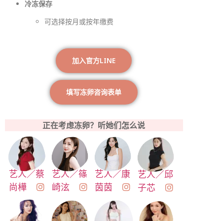
冷冻保存
可选择按月或按年缴费
加入官方LINE
填写冻卵咨询表单
正在考虑冻卵？听她们怎么说
艺人／康
艺人／篠
艺人／蔡
艺人／邱
茵茵
崎泫
尚樺
子芯