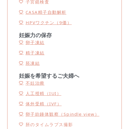
子宮鏡検査
CASA精子自動解析
HPVワクチン（9価）
妊娠力の保存
卵子凍結
精子凍結
胚凍結
妊娠を希望するご夫婦へ
不妊治療
人工授精（IUI）
体外受精（IVF）
卵子紡錘体観察（Spindle view）
胚のタイムラプス撮影