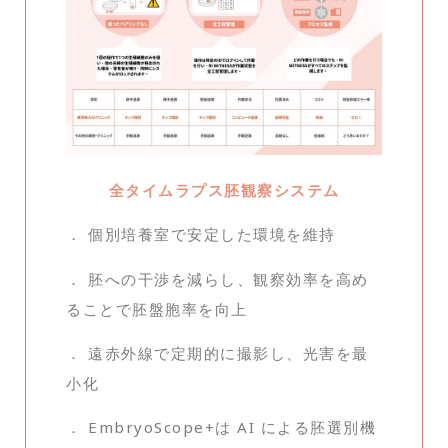
全タイムラプス胚観察システム
． 個別培養室で安定した環境を維持
． 胚への干渉を減らし、観察効率を高め
ることで胚盤胞率を向上
． 遠赤外線で定期的に撮影し、光害を最
小化
． EmbryoScope+は AI による胚選別機