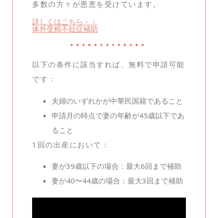
多数の方々が恩恵を受けています。
詳しくはこちら﹥﹥
体外受精不妊症補助
以下の条件に該当すれば、無料で申請可能
です：
夫婦のいずれかが中華民国籍であること
申請月の時点で妻の年齢が45歳以下であ
ること
1回の出産において：
妻が39歳以下の場合：最大6回まで補助
妻が40〜44歳の場合：最大3回まで補助