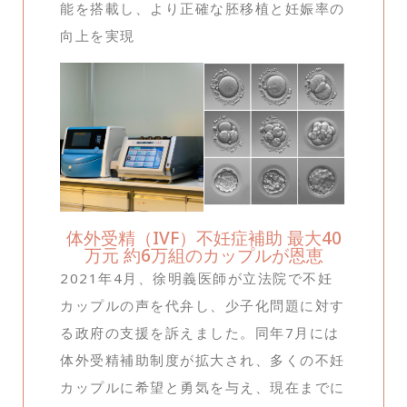
能を搭載し、より正確な胚移植と妊娠率の
向上を実現
体外受精（IVF）不妊症補助 最大40
万元 約6万組のカップルが恩恵
2021年4月、徐明義医師が立法院で不妊
カップルの声を代弁し、少子化問題に対す
る政府の支援を訴えました。同年7月には
体外受精補助制度が拡大され、多くの不妊
カップルに希望と勇気を与え、現在までに