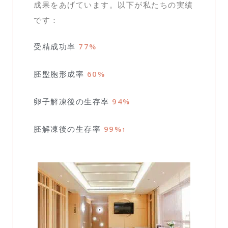
成果をあげています。以下が私たちの実績
です：
受精成功率
77%
胚盤胞形成率
60%
卵子解凍後の生存率
94%
胚解凍後の生存率
99%↑