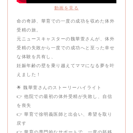
動画を見る
命の奇跡、華育での一度の成功を収めた体外
受精の旅。
元ニュースキャスターの魏華萱さんが、体外
受精の失敗から一度での成功へと至った幸せ
な体験を共有し、
妊娠年齢の壁を乗り越えてママになる夢を叶
えました！
🌟 魏華萱さんのストーリーハイライト
👉 他院での最初の体外受精が失敗し、自信
を喪失
👉 華育で徐明義医師と出会い、希望を取り
戻す
👉 華育の専門的なサポートで、一度の胚移