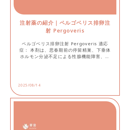
注射薬の紹介｜ペルゴベリス排卵注
射 Pergoveris
ペルゴベリス排卵注射 Pergoveris 適応
症： 本剤は、思春期前の停留精巣、下垂体
ホルモン分泌不足による性腺機能障害、な
らびに黄体機能障害の治療に適応されま
す。 副作用： 注射部位に軽度かつ一時的な
赤みやかゆみが生じることがあります。...
2025/08/14