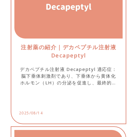
注射薬の紹介｜デカペプチル注射液
Decapeptyl
デカペプチル注射液 Decapeptyl 適応症：
脳下垂体刺激剤であり、下垂体から黄体化
ホルモン（LH）の分泌を促進し、最終的な
卵胞の成熟を引き起こします。 副作用： 注
射部位に軽度かつ一時的な赤みやかゆみが
生じることがあります。...
2025/08/14