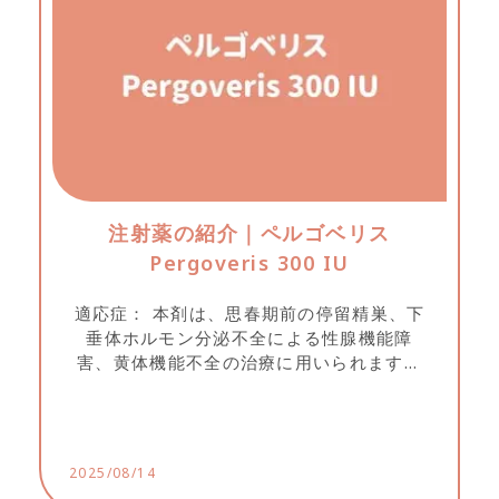
注射薬の紹介｜ペルゴベリス
Pergoveris 300 IU
適応症： 本剤は、思春期前の停留精巣、下
垂体ホルモン分泌不全による性腺機能障
害、黄体機能不全の治療に用いられます。
副作用： 注射部位に軽度かつ一時的な赤み
やかゆみが生じることがあります。 吐き
気、嘔吐、頭痛、腹部の張りや痛みがある
場合、卵巣過剰刺激の可能性があります。
2025/08/14
医師の指示どおりの用量およびモニタリン