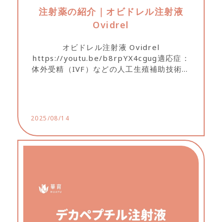
注射薬の紹介｜オビドレル注射液
Ovidrel
オビドレル注射液 Ovidrel
https://youtu.be/b8rpYX4cgug適応症：
体外受精（IVF）などの人工生殖補助技術に
おける排卵誘発に使用されます。 Ovidrel
を投与することで、刺激により成長した卵
胞の最終的な成熟と黄体化を引き起こしま
す。...
2025/08/14