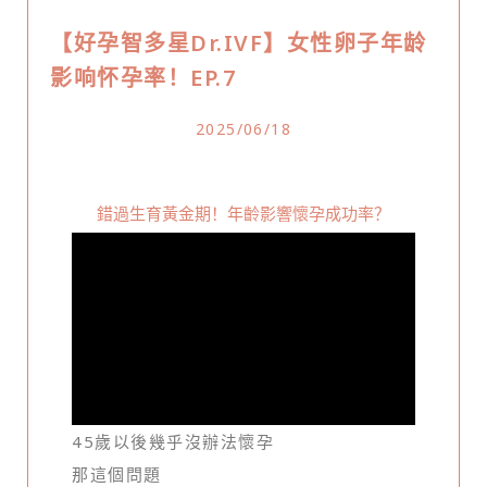
【好孕智多星Dr.IVF】女性卵子年龄
影响怀孕率！EP.7
2025/06/18
錯過生育黃金期！年齡影響懷孕成功率？
45歲以後幾乎沒辦法懷孕
那這個問題