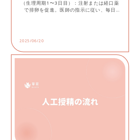
（生理周期1〜3日目）：注射または経口薬
で排卵を促進。医師の指示に従い、毎日
2000ml以上の水分を摂取。必要に応じて採
血や経膣エコーを実施。 2️⃣ 卵胞成熟度の追
跡（生理周期6〜12日目、約3回受診）：ホ
ルモン検査と経膣エコーで卵胞の大きさを
2025/06/20
確認し、最適な採卵日を決定。治療開始か
ら約1週間後は卵巣捻転予防のため激しい運
動を避ける。...