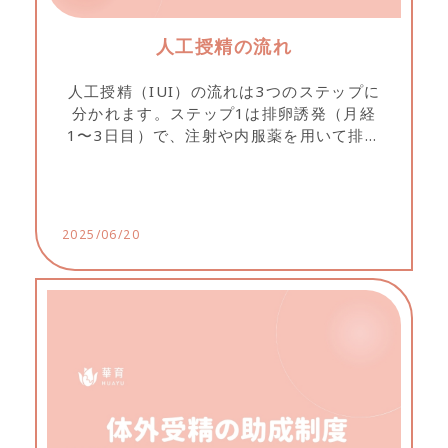
人工授精の流れ
人工授精（IUI）の流れは3つのステップに
分かれます。ステップ1は排卵誘発（月経
1〜3日目）で、注射や内服薬を用いて排卵
を促し、必要に応じて採血や経腟超音波検
査を行います。ステップ2は卵胞成熟度の追
跡（月経8〜12日目、通院約3回）で、採血
と超音波により卵胞の発育を確認し、最適
2025/06/20
な授精時期を決定します。ステップ3は人工
授精（月経13〜15日目）で、夫は2日間禁
欲し精子を採取、処理後の最も運動性の高
い精子を子宮腔内に注入します。麻酔は不
要で数分で終了し、その後30分安静にし帰
宅可能。14日後に病院で妊娠判定の採血を
行います。