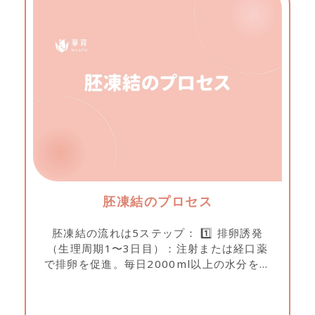
胚凍結のプロセス
胚凍結の流れは5ステップ： 1️⃣ 排卵誘発
（生理周期1〜3日目）：注射または経口薬
で排卵を促進。毎日2000ml以上の水分を摂
取し、医師の指示に従う。 2️⃣ 卵胞成熟度の
追跡（生理周期6〜12日目、約2〜3回受
診）：採血と経膣エコーでホルモン値と卵