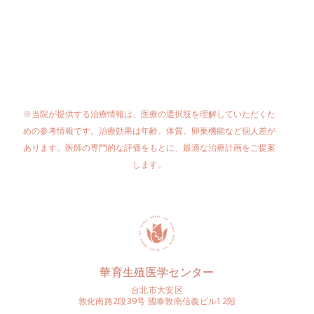
で、45歳以上は申請不可です。着床前遺伝
子検査や単独の卵子凍結・胚凍結は補助対
象外です。
※当院が提供する治療情報は、医療の選択肢を理解していただくた
めの参考情報です。治療効果は年齢、体質、卵巣機能など個人差が
あります。医師の専門的な評価をもとに、最適な治療計画をご提案
します。
華育生殖医学センター
台北市大安区
敦化南路2段39号 國泰敦南信義ビル12階