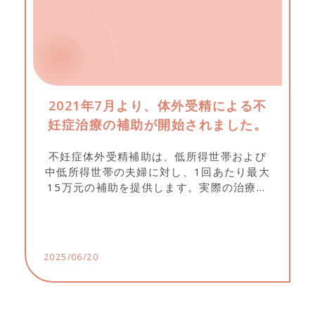
2021年7月より、体外受精による不
妊症治療の補助が開始されました。
不妊症体外受精補助は、低所得世帯および
中低所得世帯の夫婦に対し、1回あたり最大
15万元の補助を提供します。実際の治療費
が上限を下回る場合は実費分を補助しま
す。申請は契約不妊治療機関が代行し、資
格審査、資料提出、衛生福利部の審査、治
療完了後の補助金振込までの流れとなりま
2025/06/20
す。申請者は身分証明書、口座情報、関連
証明書を提出する必要があります。補助に
は年齢と回数の制限があり、35歳以下は最
大1個、36〜44歳は最大2個の胚移植が可能