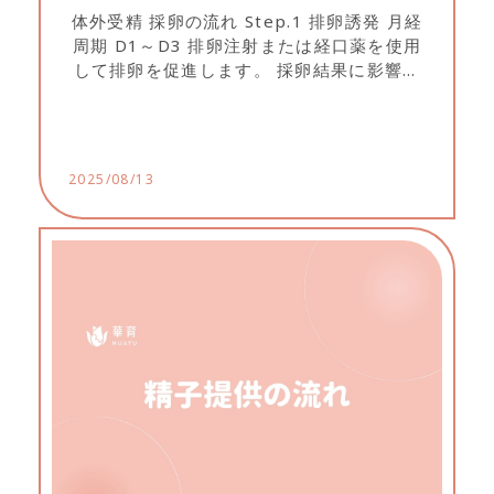
体外受精 採卵の流れ Step.1 排卵誘発 月経
周期 D1～D3 排卵注射または経口薬を使用
して排卵を促進します。 採卵結果に影響す
るため、以下を守ってください：： 1.医師
の指示通りに服薬すること...
2025/08/13